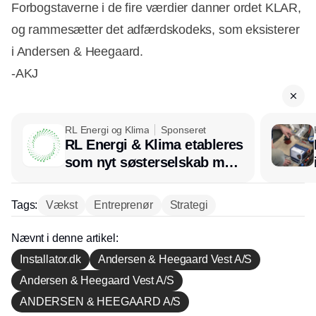
Forbogstaverne i de fire værdier danner ordet KLAR,
og rammesætter det adfærdskodeks, som eksisterer
i Andersen & Heegaard.
-AKJ
RL Energi og Klima
Sponseret
RL Energi & Klima etableres
som nyt søsterselskab med
afsæt i RL Ventilation
Tags:
Vækst
Entreprenør
Strategi
Nævnt i denne artikel:
Installator.dk
Andersen & Heegaard Vest A/S
Andersen & Heegaard Vest A/S
ANDERSEN & HEEGAARD A/S