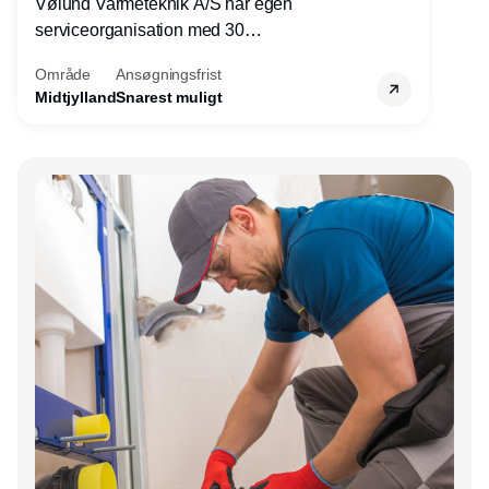
Vølund Varmeteknik A/S har egen
serviceorganisation med 30
servicemedarbejdere over hele landet. Vi
Område
Ansøgningsfrist
søger nu endnu en teknisk kollega - denne
Midtjylland
Snarest muligt
gang til kundesupport på kontoret i Herning.
Annonce