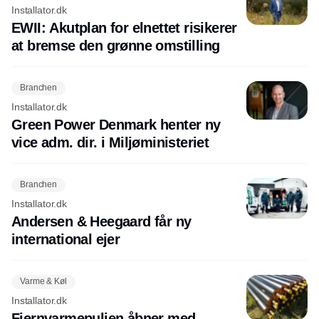
Installator.dk
EWII: Akutplan for elnettet risikerer
at bremse den grønne omstilling
Branchen
Installator.dk
Green Power Denmark henter ny
vice adm. dir. i Miljøministeriet
Branchen
Installator.dk
Andersen & Heegaard får ny
international ejer
Varme & Køl
Installator.dk
Fjernvarmepuljen åbner med