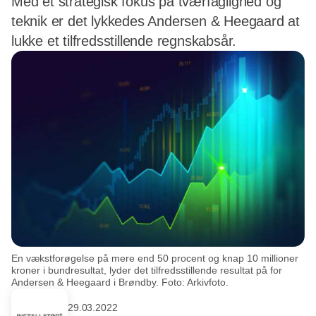
Med et strategisk fokus på tværfaglighed og
teknik er det lykkedes Andersen & Heegaard at
lukke et tilfredsstillende regnskabsår.
En vækstforøgelse på mere end 50 procent og knap 10 millioner
kroner i bundresultat, lyder det tilfredsstillende resultat på for
Andersen & Heegaard i Brøndby. Foto: Arkivfoto.
29.03.2022