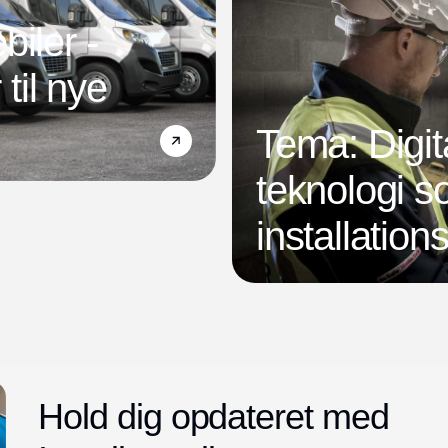
iler -
 til nye
Tema: Digit
teknologi s
installatio
Hold dig opdateret med