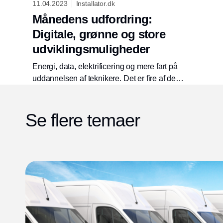
11.04.2023
Installator.dk
Månedens udfordring:
Digitale, grønne og store
udviklingsmuligheder
Energi, data, elektrificering og mere fart på
uddannelsen af teknikere. Det er fire af de
store faktorer, som Kemp & Lauritzen vil
arbejde for i den kommende tid. Det fortæller
Se flere temaer
nyudnævnt direktør for forretningsudvikling
Anne Lautrup Jepsen.