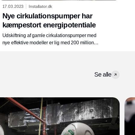
17.03.2023
Installator.dk
Nye cirkulationspumper har
kæmpestort energipotentiale
Udskiftning af gamle cirkulationspumper med
nye effektive modeller er lig med 200 millioner
muligheder for at reducere energiforbrug og
forbedre miljø. Eller det der svarer til at spare
Portugals årlige energiforbrug. Det viser et
studie udført af Grundfos, der også peger på,
Se alle
at pumperne er det tredje mest strømsugende
apparat i private hjem.