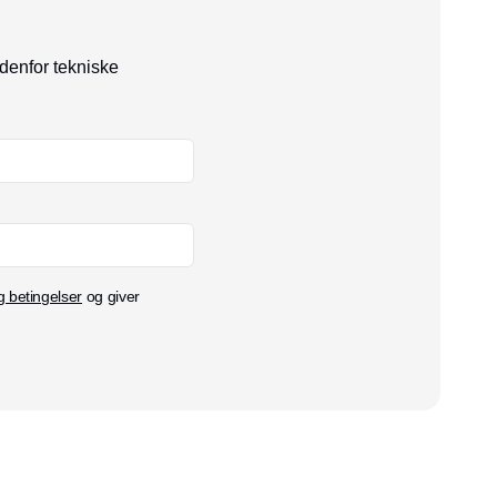
ndenfor tekniske
g betingelser
og giver