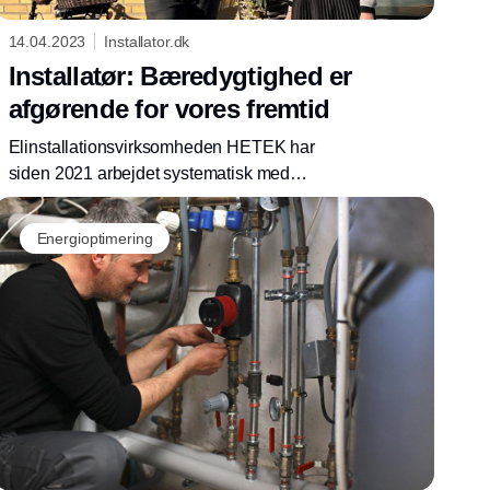
14.04.2023
Installator.dk
Installatør: Bæredygtighed er
afgørende for vores fremtid
Elinstallationsvirksomheden HETEK har
siden 2021 arbejdet systematisk med
bæredygtighed, som omfatter både miljø,
klima og sociale faktorer. ”Det vil redde vores
Energioptimering
forretning, fordi vi vil være på forkant, når
kravene for alvor rammer os i løbet af få år.
Det er også en stor tilfredsstillelse, fordi det er
så meningsfuldt”, fortæller direktør Torben
Hedegaard fra HETEK.