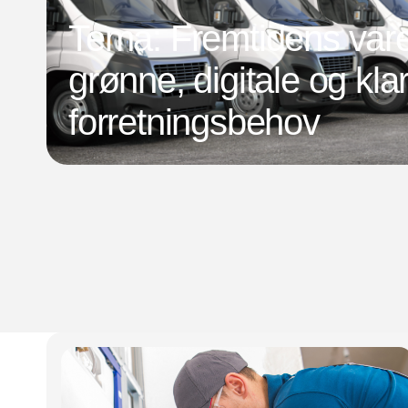
Tema: Fremtidens vareb
grønne, digitale og klar
forretningsbehov