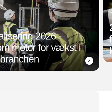
alisering 2026 -
om motor for vækst i
nsbranchen