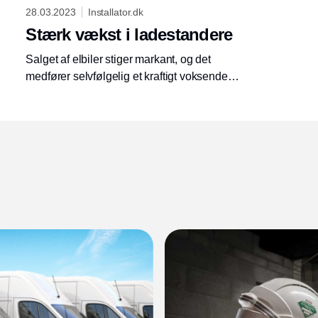
28.03.2023
Installator.dk
Stærk vækst i ladestandere
Salget af elbiler stiger markant, og det
medfører selvfølgelig et kraftigt voksende
behov for ladestandere – på hjemmeadresser,
på virksomheder, ved etagebyggerier, på
hoteller og restauranter, ved sportsanlæg,
Annonce
supermarkeder samt indkøbscentre og så
videre.