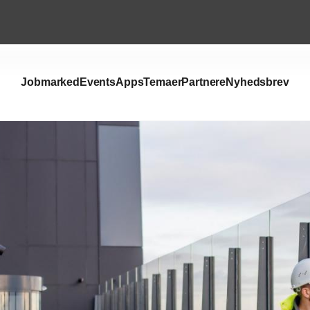
Jobmarked
Events
Apps
Temaer
Partnere
Nyhedsbrev