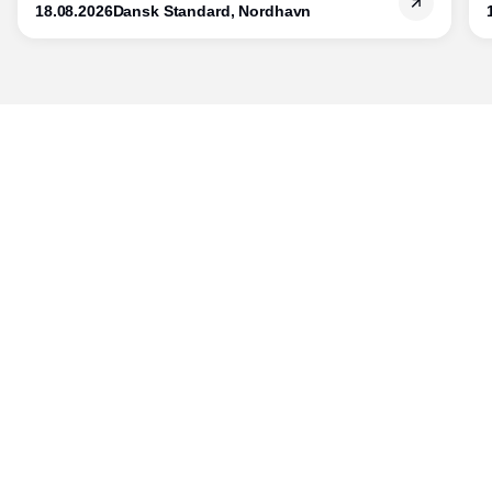
18.08.2026
Dansk Standard, Nordhavn
Udgiver
Horisont Gruppen a/s
Strandlodsvej 44
2300 København S
Telefon:
53506060
www.horisontgruppen.dk
Indhold
Branchen
Sikkerhed
Partnere
Bygningsautomatik
Ventilation
RSS-feed