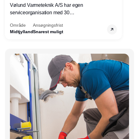
Vølund Varmeteknik A/S har egen
serviceorganisation med 30
servicemedarbejdere over hele landet. Vi
Område
Ansøgningsfrist
søger nu endnu en teknisk kollega - denne
Midtjylland
Snarest muligt
gang til kundesupport på kontoret i Herning.
Annonce