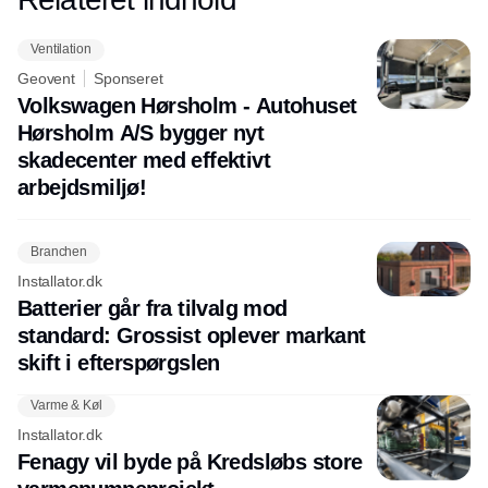
Spørgsmålet er, om vi bygger grønt med
sund fornuft – eller glemmer mennesket
Ventilation
undervejs.
Geovent
Sponseret
Volkswagen Hørsholm - Autohuset
Hørsholm A/S bygger nyt
skadecenter med effektivt
arbejdsmiljø!
Branchen
Installator.dk
Batterier går fra tilvalg mod
standard: Grossist oplever markant
skift i efterspørgslen
Varme & Køl
Installator.dk
Fenagy vil byde på Kredsløbs store