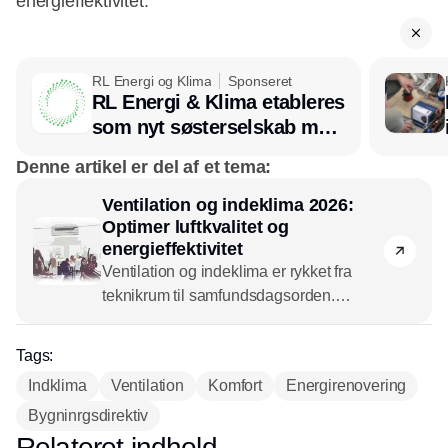
energieffektivitet.
RL Energi og Klima
Sponseret
RL Energi & Klima etableres
som nyt søsterselskab med
afsæt i RL Ventilation
Denne artikel er del af et tema:
Ventilation og indeklima 2026:
Optimer luftkvalitet og
energieffektivitet
Ventilation og indeklima er rykket fra
teknikrum til samfundsdagsorden.
I den grønne omstilling må lavt
energiforbrug ikke ske på bekostning af
Tags:
sundhed og trivsel.
Indklima
Ventilation
Komfort
Energirenovering
Ifølge VELTEK-direktør Lennart
Bygninrgsdirektiv
Østergaard står branchen foran et år
med både muligheder og svære valg.
Relateret indhold
Annonce