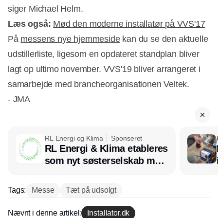
siger Michael Helm.
Læs også:
Mød den moderne installatør på VVS'17
På
messens nye hjemmeside
kan du se den aktuelle
udstillerliste, ligesom en opdateret standplan bliver
lagt op ultimo november. VVS'19 bliver arrangeret i
samarbejde med brancheorganisationen Veltek.
- JMA
RL Energi og Klima
Sponseret
RL Energi & Klima etableres
som nyt søsterselskab med
afsæt i RL Ventilation
Tags:
Messe
Tæt på udsolgt
Nævnt i denne artikel:
Installator.dk