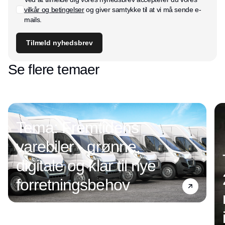
vilkår og betingelser
og giver samtykke til at vi må sende e-
mails.
Tilmeld nyhedsbrev
Se flere temaer
Tema: Fremtidens
varebiler - grønne,
digitale og klar til nye
forretningsbehov