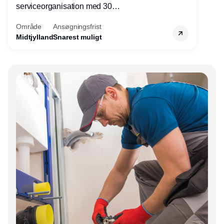
serviceorganisation med 30
servicemedarbejdere over hele landet. Vi
Område
Ansøgningsfrist
søger nu endnu en teknisk kollega - denne
Midtjylland
Snarest muligt
gang til kundesupport på kontoret i Herning.
Annonce