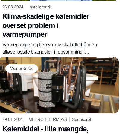
26.03.2024
Installator.dk
Klima-skadelige kølemidler
overset problem i
varmepumper
Varmepumper og fjernvarme skal efterhånden
afløse fossile brændsler til opvarmning i
Danmark. Men varmepumperne er fyldt med
kølemidler, der i værste fald kan udlede op til
Varme & Køl
4.000 gange så meget CO2 pr. kg, hvis slipper
ud. Ny lovgivning skal udfase brugen. Men
allerede i dag er der klimavenlige alternativer.
29.01.2021
METRO THERM A/S
Sponseret
Kølemiddel - lille mængde,