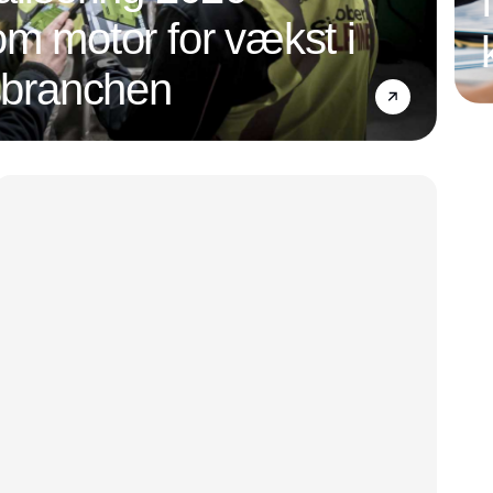
om motor for vækst i
nsbranchen