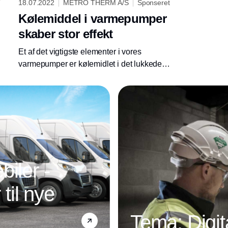
18.07.2022
METRO THERM A/S
Sponseret
Kølemiddel i varmepumper
skaber stor effekt
Et af det vigtigste elementer i vores
varmepumper er kølemidlet i det lukkede
system, som har en nøglerolle i produktionen
af varme og varmt vand.
iler -
 til nye
Tema: Digit