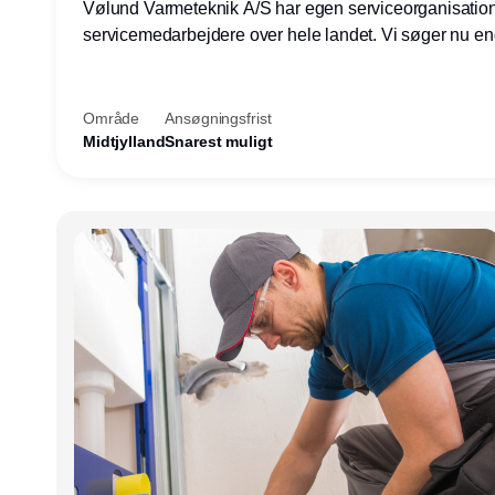
Vølund Varmeteknik A/S har egen serviceorganisatio
servicemedarbejdere over hele landet. Vi søger nu e
teknisk kollega - denne gang til kundesupport på konto
Herning.
Område
Ansøgningsfrist
Midtjylland
Snarest muligt