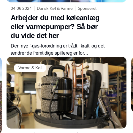
04.06.2024
Dansk Køl & Varme
Sponseret
Arbejder du med køleanlæg
eller varmepumper? Så bør
du vide det her
Den nye f-gas-forordning er trådt i kraft, og det
ændrer de fremtidige spilleregler for
kølebranchen på flere punkter.
Annonce
Varme & Køl