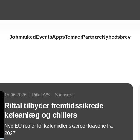
Jobmarked
Events
Apps
Temaer
Partnere
Nyhedsbrev
Annonce
15.06.2026
Rittal A/S
Sponseret
Rittal tilbyder fremtidssikrede
køleanlæg og chillers
Nye EU regler for kølemidler skærper kravene fra
2027