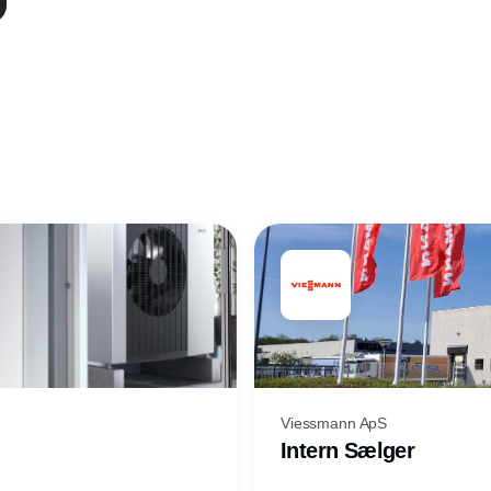
fordelene ved at benytte naturlige kølemidler.
Viessmann ApS
Intern Sælger