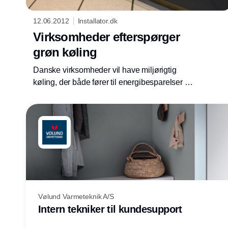
12.06.2012
Installator.dk
Virksomheder efterspørger
grøn køling
Danske virksomheder vil have miljørigtig
køling, der både fører til energibesparelser og
en grønnere profil. Det har medført en øget
efterspørgsel på naturlige kølemidler og
installationer, der sammenkører el, køling og
ventilation.
Vølund Varmeteknik A/S
Intern tekniker til kundesupport