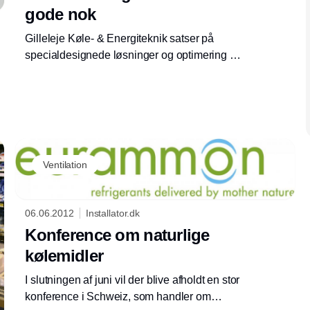
gode nok
Gilleleje Køle- & Energiteknik satser på
specialdesignede løsninger og optimering af
gamle anlæg. Medejer Andreas Larsen
oplever, at kunderne fravælger billige Bilka-
løsninger til fordel for energirigtige køleanlæg,
der passer perfekt til formålet.
Ventilation
06.06.2012
Installator.dk
Konference om naturlige
kølemidler
I slutningen af juni vil der blive afholdt en stor
konference i Schweiz, som handler om