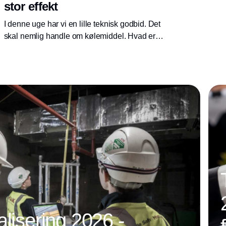
stor effekt
I denne uge har vi en lille teknisk godbid. Det
skal nemlig handle om kølemiddel. Hvad er
det for en størrelse? Hvad kan det? Og hvorfor
er det så vigtig en del af en varmepumpe?
alisering 2026 -