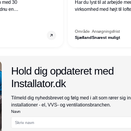
n med 30
Har du lyst til at arbejde m
ndnu en
virksomhed med højt til loft
ret i
prioriteres højt, så er denne s
Område
Ansøgningsfrist
Sjælland
Snarest muligt
Annonce
Hold dig opdateret med
Installator.dk
Tilmeld dig nyhedsbrevet og følg med i alt som rører sig i
installationer - el, VVS- og ventilationsbranchen.
Navn