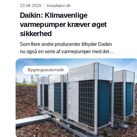
23.04.2025
Installator.dk
Daikin: Klimavenlige
varmepumper kræver øget
sikkerhed
Som flere andre producenter tilbyder Daikin
nu også en serie af varmepumper med det
klimavenlige kølemiddel R-290 propan. Men
på grund af propans brandfarlige egenskaber,
Bygningsautomatik
skruer Daikin op for sikkerheden og kræver
gennemførelse af et obligatorisk
træningsprogram for installatører.