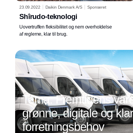
23.09.2022
Daikin Denmark A/S
Sponseret
Shîrudo-teknologi
Uovertruffen fleksibilitet og nem overholdelse
af reglerne, klar til brug.
Tema: Fremtidens vareb
grønne, digitale og klar
forretningsbehov