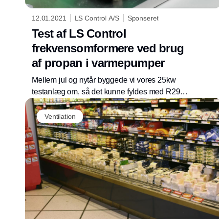
12.01.2021
LS Control A/S
Sponseret
Test af LS Control
frekvensomformere ved brug
af propan i varmepumper
Mellem jul og nytår byggede vi vores 25kw
testanlæg om, så det kunne fyldes med R290 /
Propan kølemiddel. Det gjorde det mulig at
udføre test på R290 kompressorer og
Ventilation
indregulere / tune vores frekvensomformere til
anlæg med denne type kølemiddel.