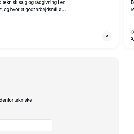
ed teknisk salg og rådgivning i en
B
et, og hvor et godt arbejdsmiljø
r
tilling den rette for dig.
g
–
s
O
S
ndenfor tekniske