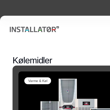
Kølemidler
Varme & Køl