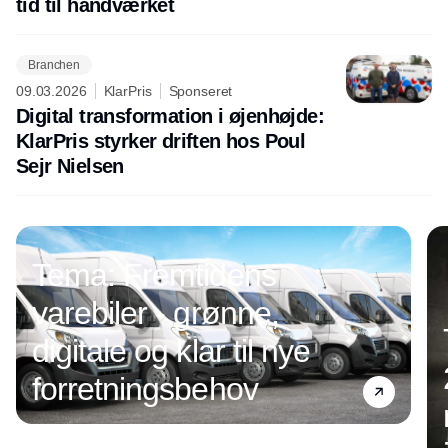
tid til håndværket
Branchen
09.03.2026
KlarPris
Sponseret
Digital transformation i øjenhøjde:
KlarPris styrker driften hos Poul
Sejr Nielsen
Tema: Fremtidens
varebiler - grønne,
digitale og klar til nye
forretningsbehov