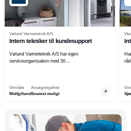
Vølund Varmeteknik A/S
Vie
Intern tekniker til kundesupport
In
Vølund Varmeteknik A/S har egen
Har
serviceorganisation med 30
råd
servicemedarbejdere over hele landet. Vi
lof
søger nu endnu en teknisk kollega - denne
pri
gang til kundesupport på kontoret i Herning.
for
Område
Ansøgningsfrist
Om
Midtjylland
Snarest muligt
Sjæ
Annonce