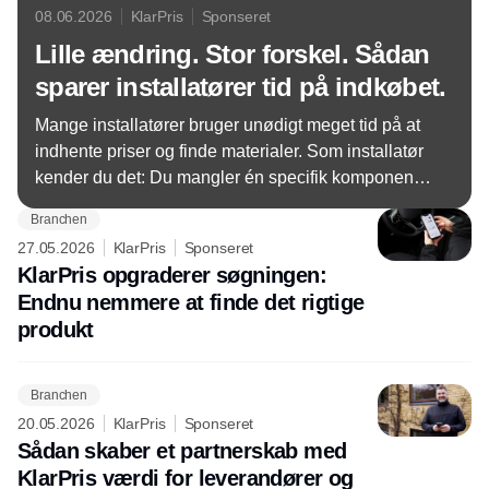
08.06.2026
KlarPris
Sponseret
Lille ændring. Stor forskel. Sådan
sparer installatører tid på indkøbet.
Mange installatører bruger unødigt meget tid på at
indhente priser og finde materialer. Som installatør
kender du det: Du mangler én specifik komponent
til en opgave hos kunden – og så starter jagten. Det
Branchen
er tid, der kunne bruges langt bedre og løsningen
27.05.2026
KlarPris
Sponseret
er enklere, end du tror.
KlarPris opgraderer søgningen:
Endnu nemmere at finde det rigtige
produkt
Branchen
20.05.2026
KlarPris
Sponseret
Sådan skaber et partnerskab med
KlarPris værdi for leverandører og