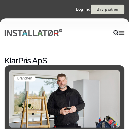
Log ind
Bliv partner
Annonce
KlarPris ApS
Branchen