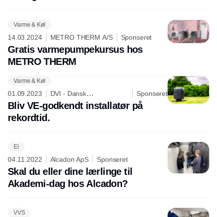
Varme & Køl
14.03.2024
METRO THERM A/S
Sponseret
Gratis varmepumpekursus hos
METRO THERM
Varme & Køl
Annonce
01.09.2023
DVI - Dansk
Sponseret
Varmepumpe Industri
Bliv VE-godkendt installatør på
rekordtid.
El
04.11.2022
Alcadon ApS
Sponseret
Skal du eller dine lærlinge til
Akademi-dag hos Alcadon?
VVS