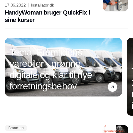
17.06.2022
Installator.dk
HandyWoman bruger QuickFix i
sine kurser
Tema: Fremtidens
varebiler - grønne,
digitale og klar til nye
forretningsbehov
Branchen
Annonce