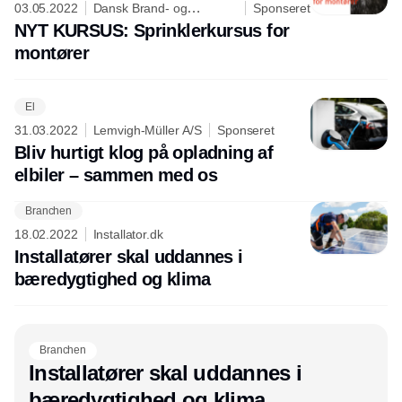
03.05.2022
Dansk Brand- og
Sponseret
sikringsteknisk Institut
NYT KURSUS: Sprinklerkursus for
montører
El
31.03.2022
Lemvigh-Müller A/S
Sponseret
Bliv hurtigt klog på opladning af
elbiler – sammen med os
Branchen
18.02.2022
Installator.dk
Installatører skal uddannes i
bæredygtighed og klima
Branchen
Installatører skal uddannes i
bæredygtighed og klima