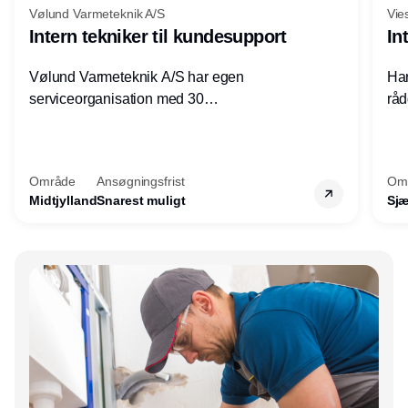
Vølund Varmeteknik A/S
Vie
Intern tekniker til kundesupport
In
Vølund Varmeteknik A/S har egen
Har
serviceorganisation med 30
råd
servicemedarbejdere over hele landet. Vi
lof
søger nu endnu en teknisk kollega - denne
pri
gang til kundesupport på kontoret i Herning.
for
Område
Ansøgningsfrist
Om
Midtjylland
Snarest muligt
Sjæ
Annonce