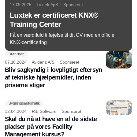
17.09.2025
Luxtek ApS
Sponseret
Luxtek er certificeret KNX®
Training Center
Få en værdifuld tilføjelse til dit CV med en officiel
KNX-certificering
Branchen
07.10.2024
Avidenz A/S
Sponseret
Bliv sagkyndig i lovpligtigt eftersyn
af tekniske hjælpemidler, inden
priserne stiger
Bygningsautomatik
12.04.2024
RIB Software
Sponseret
Skal du nå at have en af de sidste
pladser på vores Facility
Management kursus?