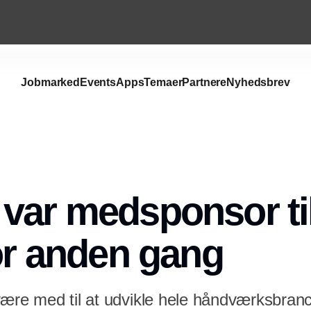
Jobmarked
Events
Apps
Temaer
Partnere
Nyhedsbrev
var medsponsor ti
for anden gang
være med til at udvikle hele håndværksbra