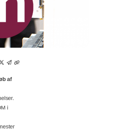
øb af
elser.
DM i
mester