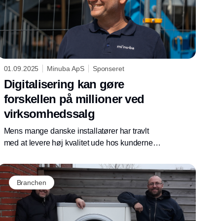
01.09.2025
Minuba ApS
Sponseret
Digitalisering kan gøre
forskellen på millioner ved
virksomhedssalg
Mens mange danske installatører har travlt
med at levere høj kvalitet ude hos kunderne,
halter digitaliseringen stadig i mange el- og
VVS-virksomheder. Det koster – ikke kun i
daglig drift, men også når virksomheden skal
Branchen
sælges videre.