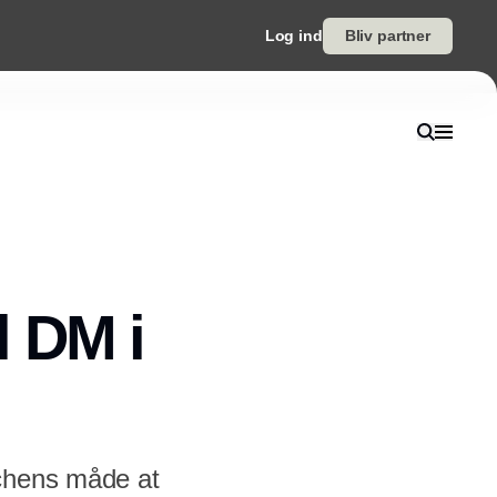
Log ind
Bliv partner
l DM i
nchens måde at