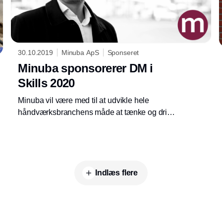
30.10.2019
Minuba ApS
Sponseret
Minuba sponsorerer DM i
Skills 2020
Minuba vil være med til at udvikle hele
håndværksbranchens måde at tænke og drive
virksomhed på. Derfor er Minuba, ved DM i
Skills 2020, medsponsor for tredje gang.
Indlæs flere