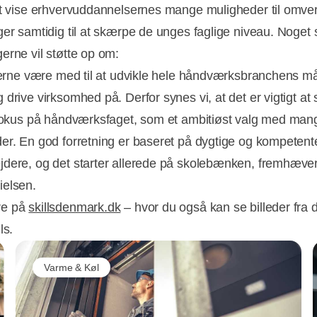
at vise erhvervuddannelsernes mange muligheder til omv
ger samtidig til at skærpe de unges faglige niveau. Noget
erne vil støtte op om:
 gerne være med til at udvikle hele håndværksbranchens m
drive virksomhed på. Derfor synes vi, at det er vigtigt at 
 fokus på håndværksfaget, som et ambitiøst valg med man
er. En god forretning er baseret på dygtige og kompetent
dere, og det starter allerede på skolebænken, fremhæve
elsen.
re på
skillsdenmark.dk
– hvor du også kan se billeder fra d
ls.
Varme & Køl