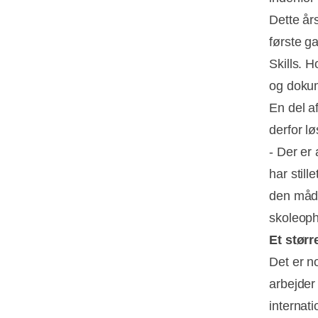
Dette års
første ga
Skills. H
og dokum
En del a
derfor l
- Der er
har still
den måde
skoleoph
Et stør
Det er n
arbejder
internat