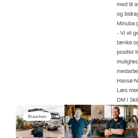
med til 
og bidra
Minuba g
- Vi vil
tænke og 
positivt
mulighed
medarbej
Hassø Ni
Læs me
DM i Skil
Branchen