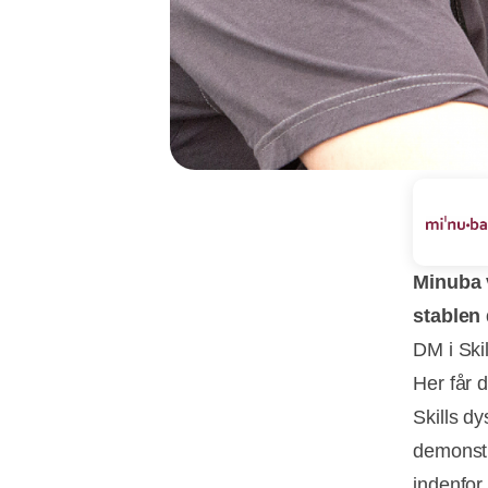
Minuba 
stablen 
DM i Ski
Her får 
Skills dy
demonstr
indenfor