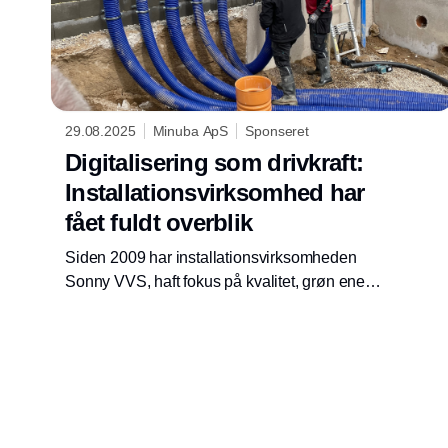
29.08.2025
Minuba ApS
Sponseret
Digitalisering som drivkraft:
Installationsvirksomhed har
fået fuldt overblik
Siden 2009 har installationsvirksomheden
Sonny VVS, haft fokus på kvalitet, grøn energi
og kundetilfredshed – men det var først med
digitaliseringen af virksomhedens
arbejdsgange, at de for alvor fik styr på
effektiviteten i hverdagen.