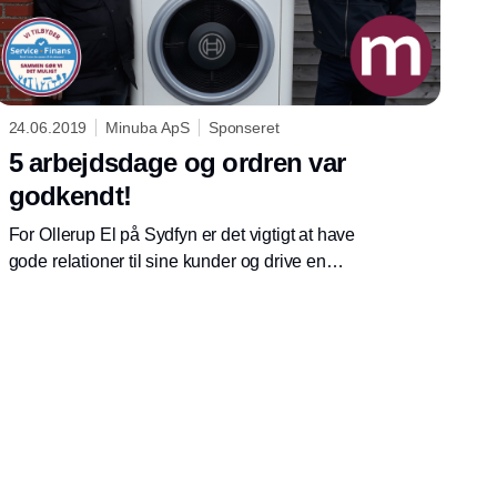
24.06.2019
Minuba ApS
Sponseret
5 arbejdsdage og ordren var
godkendt!
For Ollerup El på Sydfyn er det vigtigt at have
gode relationer til sine kunder og drive en
professionel forretning. Af samme årsag har
Michael Jenker, som er medindehaver af
Ollerup El, anvendt Minuba sags- og
ordrestyring til at administrere hans forret