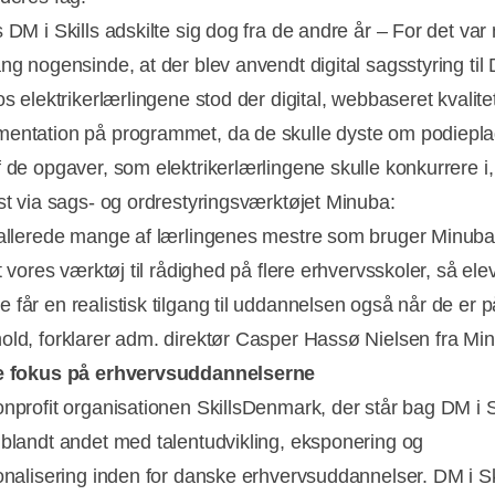
 DM i Skills adskilte sig dog fra de andre år – For det var
ng nogensinde, at der blev anvendt digital sagsstyring til
os elektrikerlærlingene stod der digital, webbaseret kvalite
entation på programmet, da de skulle dyste om podiepl
f de opgaver, som elektrikerlærlingene skulle konkurrere i,
øst via sags- og ordrestyringsværktøjet Minuba:
 allerede mange af lærlingenes mestre som bruger Minuba
et vores værktøj til rådighed på flere erhvervsskoler, så el
 får en realistisk tilgang til uddannelsen også når de er p
old, forklarer adm. direktør Casper Hassø Nielsen fra Mi
re fokus på erhvervsuddannelserne
onprofit organisationen SkillsDenmark, der står bag DM i S
 blandt andet med talentudvikling, eksponering og
ionalisering inden for danske erhvervsuddannelser. DM i Sk