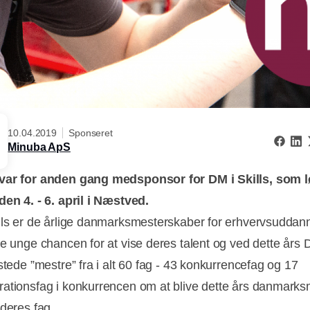
10.04.2019
Sponseret
Minuba ApS
var for anden gang medsponsor for DM i Skills, som l
den 4. - 6. april i Næstved.
lls er de årlige danmarksmesterskaber for erhvervsuddann
de unge chancen for at vise deres talent og ved dette års 
stede ”mestre” fra i alt 60 fag - 43 konkurrencefag og 17
ationsfag i konkurrencen om at blive dette års danmarks
 deres fag.