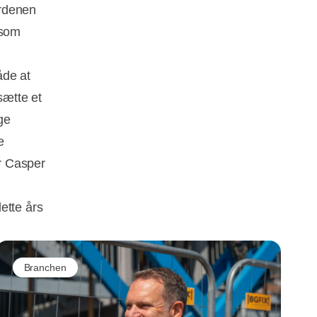
erdenen
 som
åde at
sætte et
ge
e
r Casper
ette års
Branchen