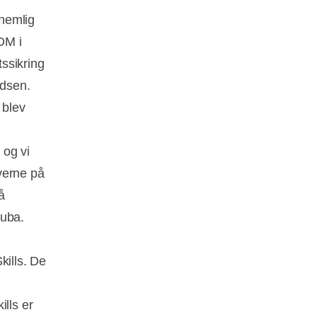
 nemlig
 DM i
tssikring
adsen.
 blev
 og vi
everne på
å
nuba.
kills. De
ills er