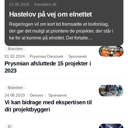
12.06.2026
Installator.dk
Hastelov på vej om elnettet
Regeringen vil om kort tid fremsætte et lovforslag,
der gør det muligt at prioritere de projekter, der står i
kø for at komme på elnettet. Det fortalte
erhvervsminister Martin Ledegaard på Folkemødet.
Branchen
01.02.2024
Prysmian Danmark
Sponseret
Prysmian afsluttede 15 projekter i
2023
Branchen
24.08.2023
Genvex
Sponseret
Vi kan bidrage med ekspertisen til
dit projektbyggeri
El