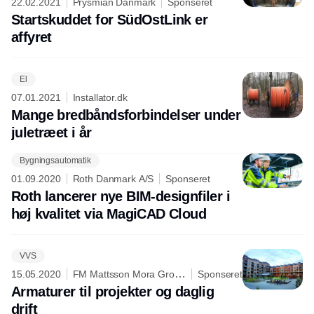
22.02.2021
Prysmian Danmark
Sponseret
Startskuddet for SüdOstLink er
affyret
El
07.01.2021
Installator.dk
Mange bredbåndsforbindelser under
juletræet i år
Bygningsautomatik
01.09.2020
Roth Danmark A/S
Sponseret
Roth lancerer nye BIM-designfiler i
høj kvalitet via MagiCAD Cloud
VVS
15.05.2020
FM Mattsson Mora Group
Sponseret
Danmark ApS
Armaturer til projekter og daglig
drift