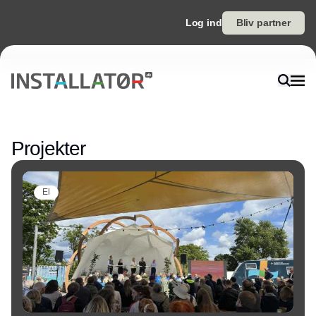
Log ind
Bliv partner
Annonce
Projekter
El