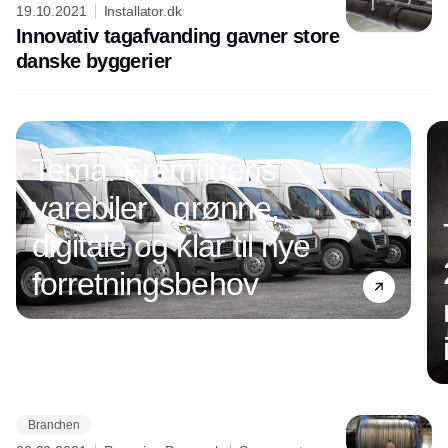
19.10.2021
Installator.dk
Innovativ tagafvanding gavner store
danske byggerier
Tema: Fremtidens
varebiler - grønne,
digitale og klar til nye
forretningsbehov
Branchen
Annonce