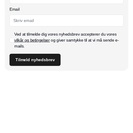
Email
Ved at tilmelde dig vores nyhedsbrev accepterer du vores
vilkår og betingelser
og giver samtykke til at vi må sende e-
mails.
Tilmeld nyhedsbrev
Udgiver
Horisont Gruppen a/s
Strandlodsvej 44
2300 København S