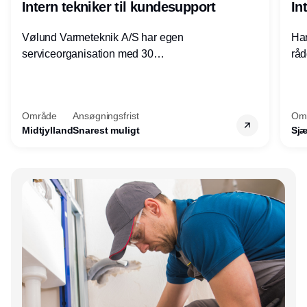
Intern tekniker til kundesupport
In
Vølund Varmeteknik A/S har egen
Har
serviceorganisation med 30
råd
servicemedarbejdere over hele landet. Vi
lof
søger nu endnu en teknisk kollega - denne
pri
gang til kundesupport på kontoret i Herning.
for
Område
Ansøgningsfrist
Om
Midtjylland
Snarest muligt
Sjæ
Annonce