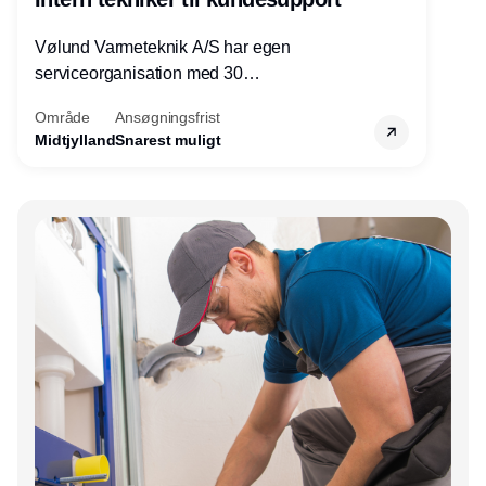
Vølund Varmeteknik A/S har egen
serviceorganisation med 30
servicemedarbejdere over hele landet. Vi
Område
Ansøgningsfrist
søger nu endnu en teknisk kollega - denne
Midtjylland
Snarest muligt
gang til kundesupport på kontoret i Herning.
Annonce