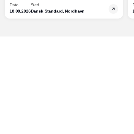
Dato
Sted
18.08.2026
Dansk Standard, Nordhavn
Udgiver
Horisont Gruppen a/s
Strandlodsvej 44
2300 København S
Telefon:
53506060
www.horisontgruppen.dk
Indhold
Branchen
Sikkerhed
Partnere