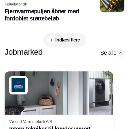
Installator.dk
Fjernvarmepuljen åbner med
fordoblet støttebeløb
Indlæs flere
Jobmarked
Se alle
Vølund Varmeteknik A/S
Intern tekniker til kundesupport