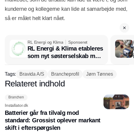
kunderne og kollegerne kan lide at samarbejde med,
så er målet helt klart nået.
RL Energi og Klima
Sponseret
RL Energi & Klima etableres
som nyt søsterselskab med
afsæt i RL Ventilation
Tags:
Bravida A/S
Brancheprofil
Jørn Tønnes
Relateret indhold
Annonce
Branchen
Installator.dk
Batterier går fra tilvalg mod
standard: Grossist oplever markant
skift i efterspørgslen