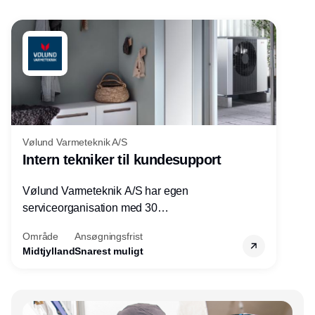
Vølund Varmeteknik A/S
Intern tekniker til kundesupport
Vølund Varmeteknik A/S har egen
serviceorganisation med 30
servicemedarbejdere over hele landet. Vi
Område
Ansøgningsfrist
søger nu endnu en teknisk kollega - denne
Midtjylland
Snarest muligt
gang til kundesupport på kontoret i Herning.
Annonce