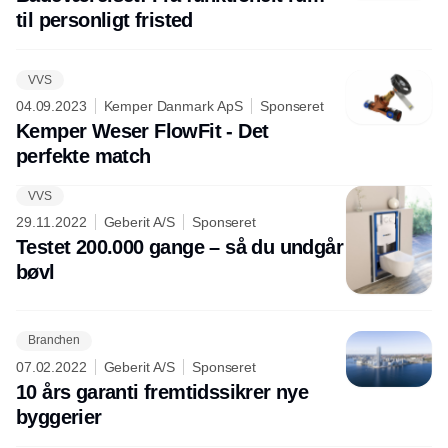
til personligt fristed
VVS
04.09.2023
Kemper Danmark ApS
Sponseret
Kemper Weser FlowFit - Det
perfekte match
VVS
Annonce
29.11.2022
Geberit A/S
Sponseret
Testet 200.000 gange – så du undgår
bøvl
Branchen
07.02.2022
Geberit A/S
Sponseret
10 års garanti fremtidssikrer nye
byggerier