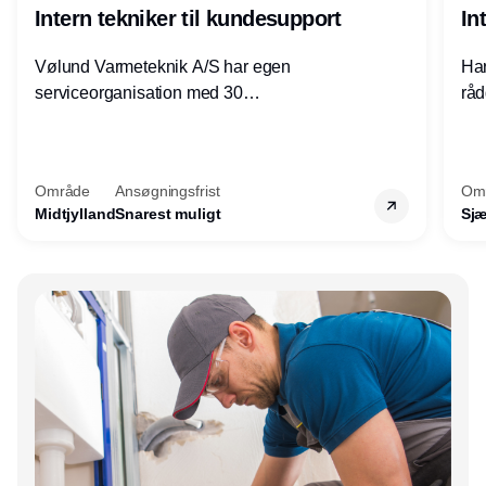
Intern tekniker til kundesupport
In
Vølund Varmeteknik A/S har egen
Har
serviceorganisation med 30
råd
servicemedarbejdere over hele landet. Vi
lof
søger nu endnu en teknisk kollega - denne
pri
gang til kundesupport på kontoret i Herning.
for
Område
Ansøgningsfrist
Om
Midtjylland
Snarest muligt
Sjæ
Annonce