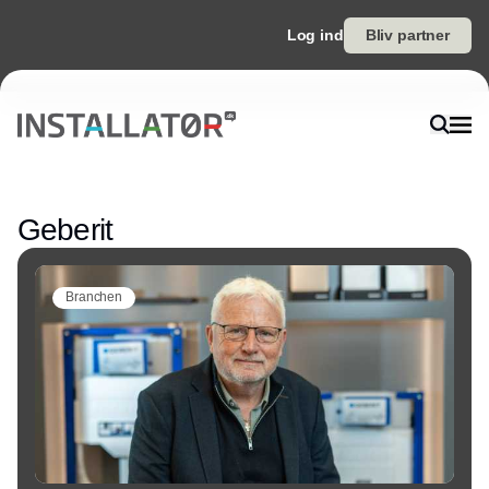
Log ind
Bliv partner
Annonce
Geberit
Branchen