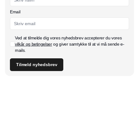
Email
Ved at tilmelde dig vores nyhedsbrev accepterer du vores
vilkår og betingelser
og giver samtykke til at vi må sende e-
mails.
Tilmeld nyhedsbrev
Udgiver
Horisont Gruppen a/s
Strandlodsvej 44
2300 København S