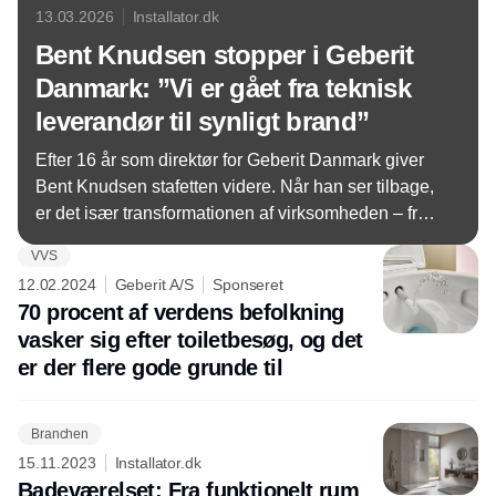
13.03.2026
Installator.dk
Bent Knudsen stopper i Geberit
Danmark: ”Vi er gået fra teknisk
leverandør til synligt brand”
Efter 16 år som direktør for Geberit Danmark giver
Bent Knudsen stafetten videre. Når han ser tilbage,
er det især transformationen af virksomheden – fra
en teknisk nicheleverandør til et kendt
VVS
badeværelsesbrand og en mere synlig aktør i
12.02.2024
Geberit A/S
Sponseret
installationsbranchen – der står tydeligt. Samtidig
70 procent af verdens befolkning
har branchen ændret sig markant.
vasker sig efter toiletbesøg, og det
er der flere gode grunde til
Branchen
15.11.2023
Installator.dk
Badeværelset: Fra funktionelt rum