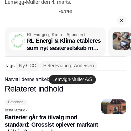
Lemvigg-Müller den 4. marts.
-emte
RL Energi og Klima
Sponseret
Annonce
RL Energi & Klima etableres
som nyt søsterselskab med
afsæt i RL Ventilation
Tags:
Ny CCO
Peter Faaborg-Andersen
Nævnt i denne artikel:
Lemvigh-Müller A/S
Relateret indhold
Annonce
Branchen
Installator.dk
Batterier går fra tilvalg mod
standard: Grossist oplever markant