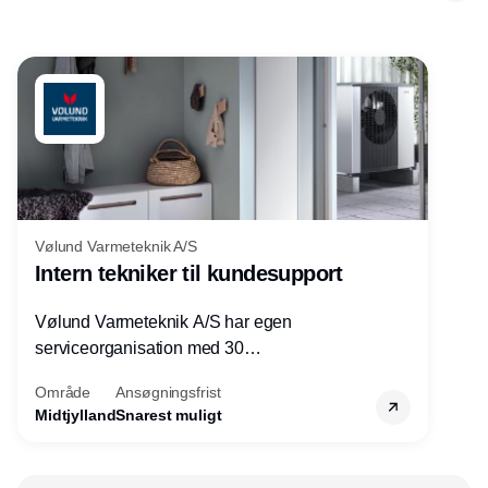
Vølund Varmeteknik A/S
Intern tekniker til kundesupport
Vølund Varmeteknik A/S har egen
serviceorganisation med 30
servicemedarbejdere over hele landet. Vi
Område
Ansøgningsfrist
søger nu endnu en teknisk kollega - denne
Midtjylland
Snarest muligt
gang til kundesupport på kontoret i Herning.